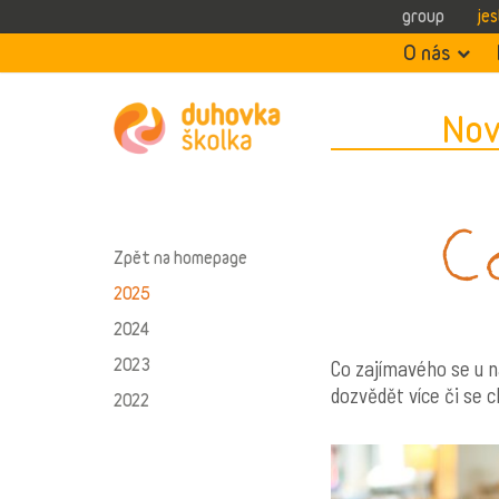
group
jes
O nás
Nov
Zpět na homepage
2025
2024
2023
Co zajímavého se u n
dozvědět více či se c
2022