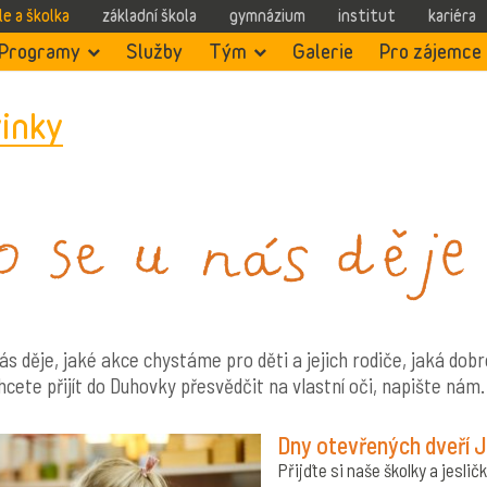
le a školka
základní škola
gymnázium
institut
kariéra
Programy
Služby
Tým
Galerie
Pro zájemce
inky
ás děje, jaké akce chystáme pro děti a jejich rodiče, jaká dobr
hcete přijít do Duhovky přesvědčit na vlastní oči, napište nám.
Dny otevřených dveří
Přijďte si naše školky a jesli