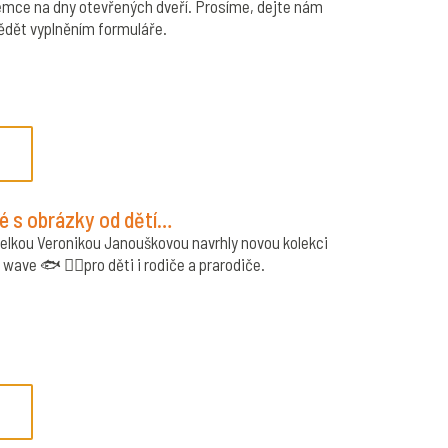
mce na dny otevřených dveří. Prosíme, dejte nám
ědět vyplněním formuláře.
lé s obrázky od dětí…
telkou Veronikou Janouškovou navrhly novou kolekci
wave 🐟 🏄‍♂️pro děti i rodiče a prarodiče.