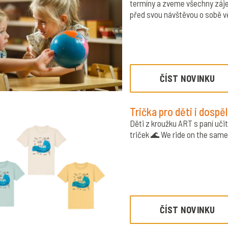
termíny a zveme všechny záje
před svou návštěvou o sobě v
ČÍST NOVINKU
Trička pro děti i dospě
Děti z kroužku ART s paní uči
triček 🌊 We ride on the same 
ČÍST NOVINKU